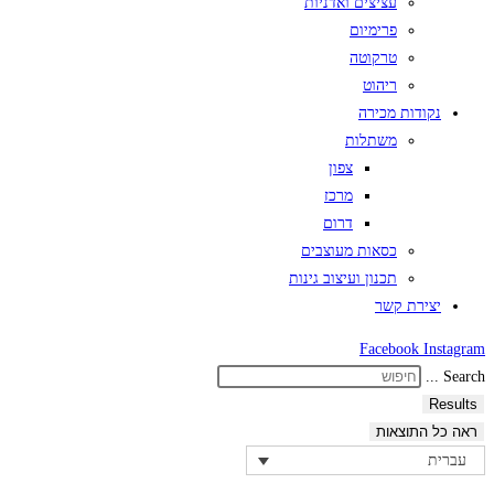
עציצים ואדניות
פרימיום
טרקוטה
ריהוט
נקודות מכירה
משתלות
צפון
מרכז
דרום
כסאות מעוצבים
תכנון ועיצוב גינות
יצירת קשר
Facebook
Instagram
Search ...
Results
ראה כל התוצאות
עברית