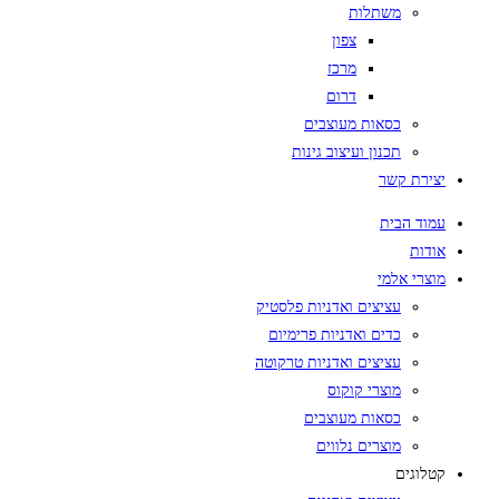
משתלות
צפון
מרכז
דרום
כסאות מעוצבים
תכנון ועיצוב גינות
יצירת קשר
עמוד הבית
אודות
מוצרי אלמי
עציצים ואדניות פלסטיק
כדים ואדניות פרימיום
עציצים ואדניות טרקוטה
מוצרי קוקוס
כסאות מעוצבים
מוצרים נלווים
קטלוגים