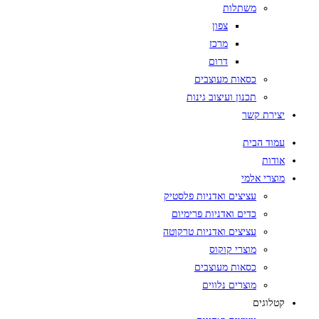
משתלות
צפון
מרכז
דרום
כסאות מעוצבים
תכנון ועיצוב גינות
יצירת קשר
עמוד הבית
אודות
מוצרי אלמי
עציצים ואדניות פלסטיק
כדים ואדניות פרימיום
עציצים ואדניות טרקוטה
מוצרי קוקוס
כסאות מעוצבים
מוצרים נלווים
קטלוגים