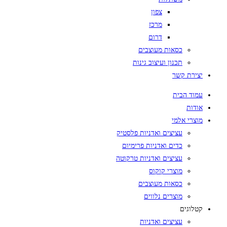
צפון
מרכז
דרום
כסאות מעוצבים
תכנון ועיצוב גינות
יצירת קשר
עמוד הבית
אודות
מוצרי אלמי
עציצים ואדניות פלסטיק
כדים ואדניות פרימיום
עציצים ואדניות טרקוטה
מוצרי קוקוס
כסאות מעוצבים
מוצרים נלווים
קטלוגים
עציצים ואדניות