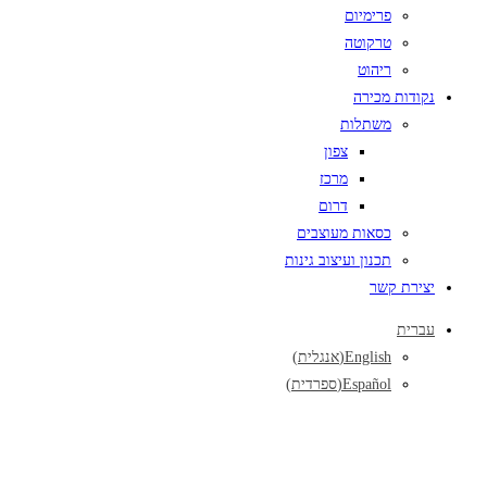
פרימיום
טרקוטה
ריהוט
נקודות מכירה
משתלות
צפון
מרכז
דרום
כסאות מעוצבים
תכנון ועיצוב גינות
יצירת קשר
עברית
English
(
אנגלית
)
Español
(
ספרדית
)