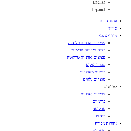
English
Español
עמוד הבית
אודות
מוצרי אלמי
עציצים ואדניות פלסטיק
כדים ואדניות פרימיום
עציצים ואדניות טרקוטה
מוצרי קוקוס
כסאות מעוצבים
מוצרים נלווים
קטלוגים
עציצים ואדניות
פרימיום
טרקוטה
ריהוט
נקודות מכירה
משתלות