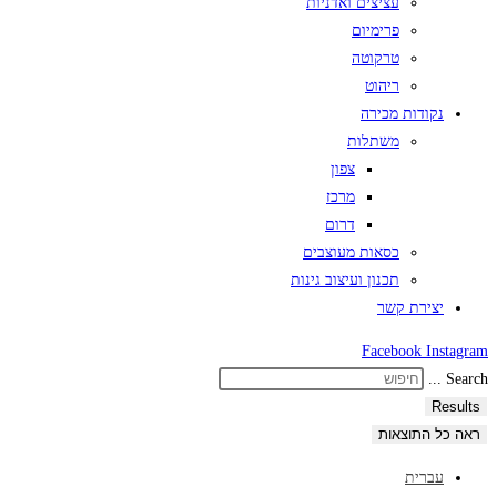
עציצים ואדניות
פרימיום
טרקוטה
ריהוט
נקודות מכירה
משתלות
צפון
מרכז
דרום
כסאות מעוצבים
תכנון ועיצוב גינות
יצירת קשר
Facebook
Instagram
Search ...
Results
ראה כל התוצאות
עברית