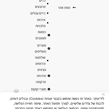
כדים
מרובעים
מפת אתר
כדים עגולים
אדניות
מלבניות
כסאות
מעוצבים
מוצרים
משלימים
שולחנות
והדומים
עציצים
ואדניות
טרקוטה
מוצרי קוקוס
לידיעתך: באתר זה נעשה שימוש בקבצי עוגיות (Cookies) ובכלים דומים,
לרבות של צדדים שלישיים, לצורך תפעול האתר, שיפור חוויית הגלישה,
סטטיסטיקה ושיווק. ההמשך הגלישה או השימוש באתר מהווה הסכמה