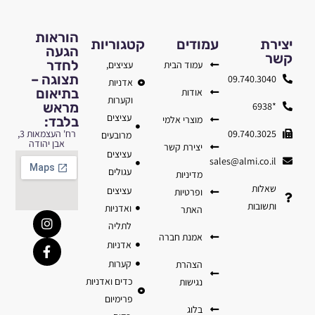
הוראות
יצירת
עמודים
קטגוריות
הגעה
קשר
לחדר
עמוד הבית
עציצים,
תצוגה –
09.740.3040
אדניות
בתיאום
אודות
וקערות
מראש
*6938
עציצים
מוצרי אלמי
בלבד:
09.740.3025
רח' העצמאות 3,
מרובעים
אבן יהודה
יצירת קשר
עציצים
sales@almi.co.il
עגולים
מדיניות
שאלות
עציצים
ופרטיות
ותשובות
ואדניות
האתר
לתליה
אמנת חברה
אדניות
קערות
הצהרת
כדים ואדניות
נגישות
פרימיום
בלוג