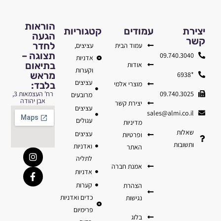
הוראות
יצירת
עמודים
קטגוריות
הגעה
קשר
לחדר
עמוד הבית
עציצים,
תצוגה –
09.740.3040
אדניות
בתיאום
אודות
וקערות
מראש
*6938
עציצים
מוצרי אלמי
בלבד:
09.740.3025
רח' העצמאות 3,
מרובעים
אבן יהודה
יצירת קשר
עציצים
sales@almi.co.il
עגולים
מדיניות
שאלות
עציצים
ופרטיות
ותשובות
ואדניות
האתר
לתליה
אמנת חברה
אדניות
קערות
הצהרת
כדים ואדניות
נגישות
פרימיום
בלוג