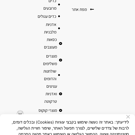
כדים
מרובעים
מפת אתר
כדים עגולים
אדניות
מלבניות
כסאות
מעוצבים
מוצרים
משלימים
שולחנות
והדומים
עציצים
ואדניות
טרקוטה
מוצרי קוקוס
לידיעתך: באתר זה נעשה שימוש בקבצי עוגיות (Cookies) ובכלים דומים,
לרבות של צדדים שלישיים, לצורך תפעול האתר, שיפור חוויית הגלישה,
סטטיסטיקה ושיווק. ההמשך הגלישה או השימוש באתר מהווה הסכמה