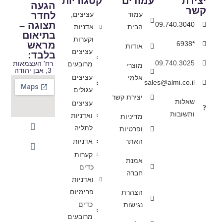
יצירת
עמודים
קטגוריות
הגעה
קשר
לחדר
עמוד
עציצים,
תצוגה –
09.740.3040
הבית
אדניות
בתיאום
וקערות
מראש
*6938
אודות
עציצים
בלבד:
09.740.3025
רח' העצמאות
מרובעים
מוצרי
3, אבן יהודה
עציצים
אלמי
sales@almi.co.il
עגולים
יצירת קשר
שאלות
עציצים
ותשובות
ואדניות
מדיניות
לתליה
ופרטיות
האתר
אדניות
קערות
אמנת
כדים
חברה
ואדניות
פרימיום
הצהרת
כדים
נגישות
מרובעים