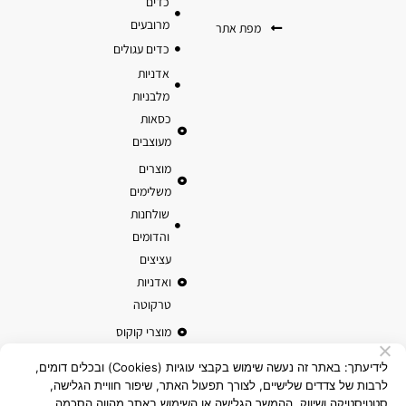
כדים
מרובעים
מפת אתר
כדים עגולים
אדניות
מלבניות
כסאות
מעוצבים
מוצרים
משלימים
שולחנות
והדומים
עציצים
ואדניות
טרקוטה
מוצרי קוקוס
לידיעתך: באתר זה נעשה שימוש בקבצי עוגיות (Cookies) ובכלים דומים,
לרבות של צדדים שלישיים, לצורך תפעול האתר, שיפור חוויית הגלישה,
סטטיסטיקה ושיווק. ההמשך הגלישה או השימוש באתר מהווה הסכמה