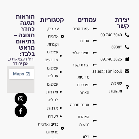
הוראות
יצירת
עמודים
קטגוריות
הגעה
קשר
לחדר
עמוד הבית
עציצים,
תצוגה –
09.740.3040
אדניות
בתיאום
אודות
וקערות
מראש
*6938
עציצים
מוצרי אלמי
בלבד:
09.740.3025
רח' העצמאות 3,
מרובעים
אבן יהודה
יצירת קשר
עציצים
sales@almi.co.il
עגולים
מדיניות
שאלות
עציצים
ופרטיות
ותשובות
ואדניות
האתר
לתליה
אמנת חברה
אדניות
קערות
הצהרת
כדים ואדניות
נגישות
פרימיום
בלוג