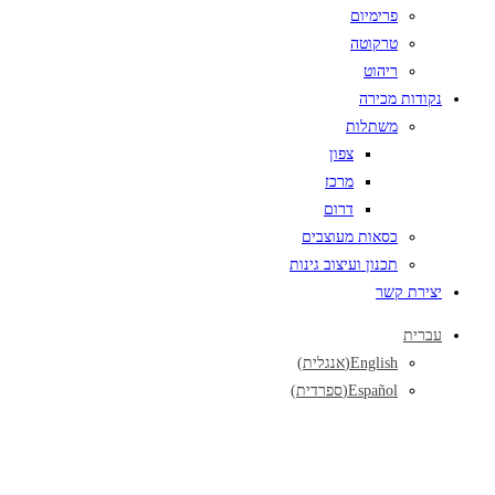
פרימיום
טרקוטה
ריהוט
נקודות מכירה
משתלות
צפון
מרכז
דרום
כסאות מעוצבים
תכנון ועיצוב גינות
יצירת קשר
עברית
English
(
אנגלית
)
Español
(
ספרדית
)