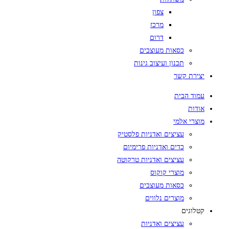
צפון
מרכז
דרום
כסאות מעוצבים
תכנון ועיצוב גינות
יצירת קשר
עמוד הבית
אודות
מוצרי אלמי
עציצים ואדניות פלסטיק
כדים ואדניות פרימיום
עציצים ואדניות טרקוטה
מוצרי קוקוס
כסאות מעוצבים
מוצרים נלווים
קטלוגים
עציצים ואדניות