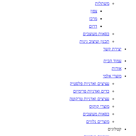
משתלות
צפון
מרכז
דרום
כסאות מעוצבים
תכנון ועיצוב גינות
יצירת קשר
עמוד הבית
אודות
מוצרי אלמי
עציצים ואדניות פלסטיק
כדים ואדניות פרימיום
עציצים ואדניות טרקוטה
מוצרי קוקוס
כסאות מעוצבים
מוצרים נלווים
קטלוגים