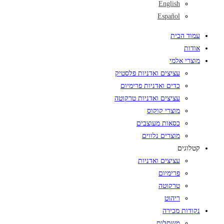
English
Español
עמוד הבית
אודות
מוצרי אלמי
עציצים ואדניות פלסטיק
כדים ואדניות פרימיום
עציצים ואדניות טרקוטה
מוצרי קוקוס
כסאות מעוצבים
מוצרים נלווים
קטלוגים
עציצים ואדניות
פרימיום
טרקוטה
ריהוט
נקודות מכירה
משתלות