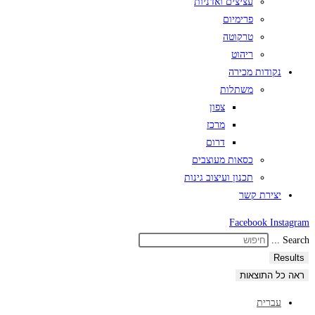
עציצים ואדניות
פרימיום
טרקוטה
ריהוט
נקודות מכירה
משתלות
צפון
מרכז
דרום
כסאות מעוצבים
תכנון ועיצוב גינות
יצירת קשר
Facebook
Instagram
Search ...
Results
ראה כל התוצאות
עברית