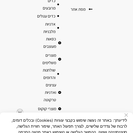
כדים
מרובעים
מפת אתר
כדים עגולים
אדניות
מלבניות
כסאות
מעוצבים
מוצרים
משלימים
שולחנות
והדומים
עציצים
ואדניות
טרקוטה
מוצרי קוקוס
לידיעתך: באתר זה נעשה שימוש בקבצי עוגיות (Cookies) ובכלים דומים,
לרבות של צדדים שלישיים, לצורך תפעול האתר, שיפור חוויית הגלישה,
סטטיסטיקה ושיווק. ההמשך הגלישה או השימוש באתר מהווה הסכמה