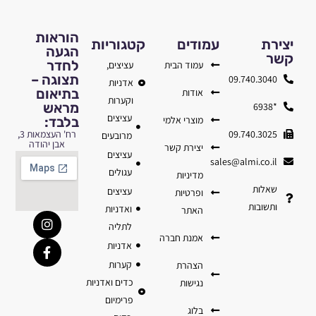
הוראות
יצירת
עמודים
קטגוריות
הגעה
קשר
לחדר
עמוד הבית
עציצים,
תצוגה –
09.740.3040
אדניות
בתיאום
אודות
וקערות
מראש
*6938
עציצים
מוצרי אלמי
בלבד:
09.740.3025
רח' העצמאות 3,
מרובעים
אבן יהודה
יצירת קשר
עציצים
sales@almi.co.il
עגולים
מדיניות
שאלות
עציצים
ופרטיות
ותשובות
ואדניות
האתר
לתליה
אמנת חברה
אדניות
קערות
הצהרת
כדים ואדניות
נגישות
פרימיום
בלוג