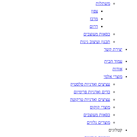
משתלות
צפון
מרכז
דרום
כסאות מעוצבים
תכנון ועיצוב גינות
יצירת קשר
עמוד הבית
אודות
מוצרי אלמי
עציצים ואדניות פלסטיק
כדים ואדניות פרימיום
עציצים ואדניות טרקוטה
מוצרי קוקוס
כסאות מעוצבים
מוצרים נלווים
קטלוגים