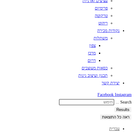
עציצים ואדניות
פרימיום
טרקוטה
ריהוט
נקודות מכירה
משתלות
צפון
מרכז
דרום
כסאות מעוצבים
תכנון ועיצוב גינות
יצירת קשר
Facebook
Instagram
Search ...
Results
ראה כל התוצאות
עברית