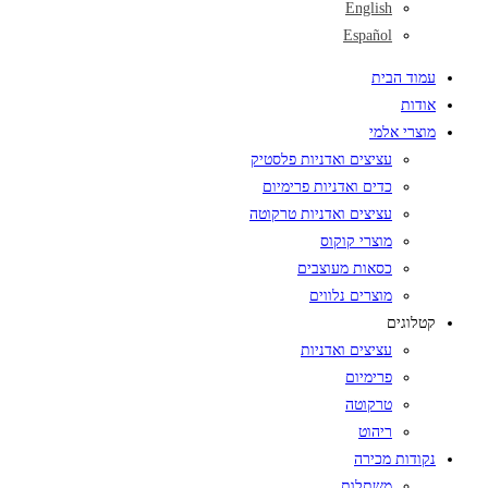
English
Español
עמוד הבית
אודות
מוצרי אלמי
עציצים ואדניות פלסטיק
כדים ואדניות פרימיום
עציצים ואדניות טרקוטה
מוצרי קוקוס
כסאות מעוצבים
מוצרים נלווים
קטלוגים
עציצים ואדניות
פרימיום
טרקוטה
ריהוט
נקודות מכירה
משתלות