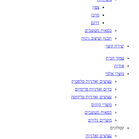
צפון
מרכז
דרום
כסאות מעוצבים
תכנון ועיצוב גינות
יצירת קשר
עמוד הבית
אודות
מוצרי אלמי
עציצים ואדניות פלסטיק
כדים ואדניות פרימיום
עציצים ואדניות טרקוטה
מוצרי קוקוס
כסאות מעוצבים
מוצרים נלווים
קטלוגים
עציצים ואדניות