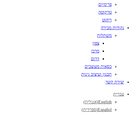
פרימיום
טרקוטה
ריהוט
נקודות מכירה
משתלות
צפון
מרכז
דרום
כסאות מעוצבים
תכנון ועיצוב גינות
יצירת קשר
עברית
English
(
אנגלית
)
Español
(
ספרדית
)