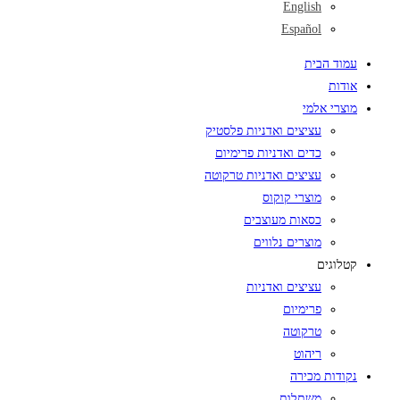
English
Español
עמוד הבית
אודות
מוצרי אלמי
עציצים ואדניות פלסטיק
כדים ואדניות פרימיום
עציצים ואדניות טרקוטה
מוצרי קוקוס
כסאות מעוצבים
מוצרים נלווים
קטלוגים
עציצים ואדניות
פרימיום
טרקוטה
ריהוט
נקודות מכירה
משתלות