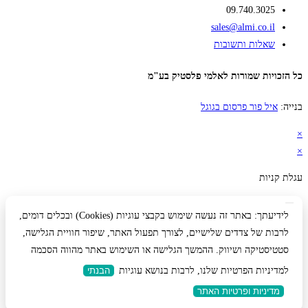
09.740.3025
sales@almi.co.il
שאלות ותשובות
כל הזכויות שמורות לאלמי פלסטיק בע"מ
בנייה:
איל פור פרסום בגוגל
×
×
עגלת קניות
לידיעתך: באתר זה נעשה שימוש בקבצי עוגיות (Cookies) ובכלים דומים,
לרבות של צדדים שלישיים, לצורך תפעול האתר, שיפור חוויית הגלישה,
סטטיסטיקה ושיווק. ההמשך הגלישה או השימוש באתר מהווה הסכמה
למדיניות הפרטיות שלנו, לרבות בנושא עוגיות
הבנתי
מדיניות ופרטיות האתר