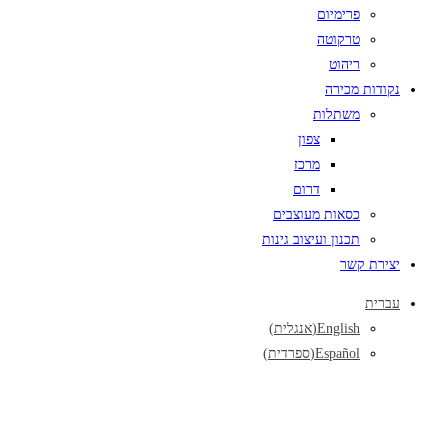
פרימיום
טרקוטה
ריהוט
נקודות מכירה
משתלות
צפון
מרכז
דרום
כסאות מעוצבים
תכנון ועיצוב גינות
יצירת קשר
עברית
English
(
אנגלית
)
Español
(
ספרדית
)