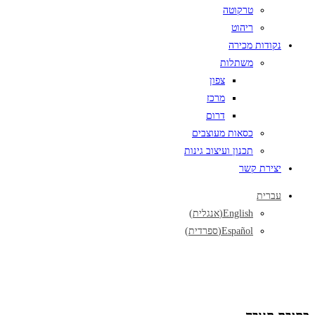
טרקוטה
ריהוט
נקודות מכירה
משתלות
צפון
מרכז
דרום
כסאות מעוצבים
תכנון ועיצוב גינות
יצירת קשר
עברית
English
(
אנגלית
)
Español
(
ספרדית
)