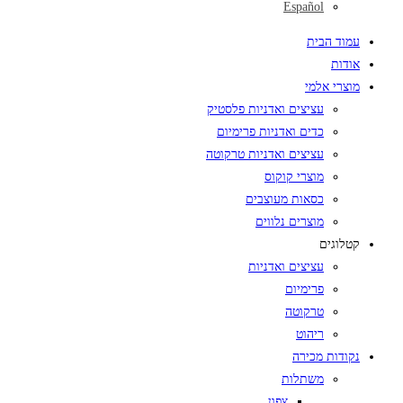
Español
עמוד הבית
אודות
מוצרי אלמי
עציצים ואדניות פלסטיק
כדים ואדניות פרימיום
עציצים ואדניות טרקוטה
מוצרי קוקוס
כסאות מעוצבים
מוצרים נלווים
קטלוגים
עציצים ואדניות
פרימיום
טרקוטה
ריהוט
נקודות מכירה
משתלות
צפון