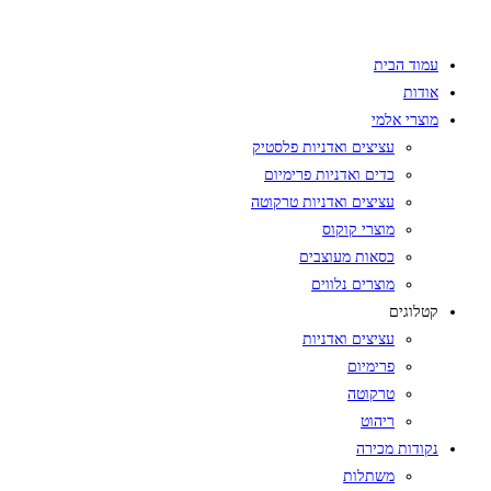
Skip
to
עמוד הבית
content
אודות
מוצרי אלמי
עציצים ואדניות פלסטיק
כדים ואדניות פרימיום
עציצים ואדניות טרקוטה
מוצרי קוקוס
כסאות מעוצבים
מוצרים נלווים
קטלוגים
עציצים ואדניות
פרימיום
טרקוטה
ריהוט
נקודות מכירה
משתלות