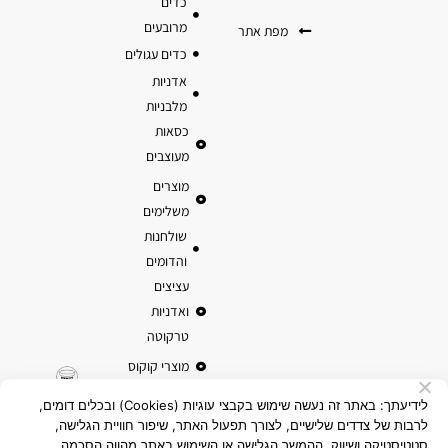
כדים
מרובעים
מפת אתר
כדים עגולים
אדניות
מלבניות
כסאות
מעוצבים
מוצרים
משלימים
שולחנות
והדומים
עציצים
ואדניות
טרקוטה
מוצרי קוקוס
לידיעתך: באתר זה נעשה שימוש בקבצי עוגיות (Cookies) ובכלים דומים,
לרבות של צדדים שלישיים, לצורך תפעול האתר, שיפור חוויית הגלישה,
סטטיסטיקה ושיווק. ההמשך הגלישה או השימוש באתר מהווה הסכמה