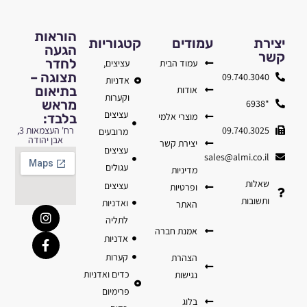
הוראות
יצירת
עמודים
קטגוריות
הגעה
קשר
לחדר
עמוד הבית
עציצים,
תצוגה –
09.740.3040
אדניות
בתיאום
אודות
וקערות
מראש
*6938
עציצים
מוצרי אלמי
בלבד:
09.740.3025
רח' העצמאות 3,
מרובעים
אבן יהודה
יצירת קשר
עציצים
sales@almi.co.il
עגולים
מדיניות
שאלות
עציצים
ופרטיות
ותשובות
ואדניות
האתר
לתליה
אמנת חברה
אדניות
קערות
הצהרת
כדים ואדניות
נגישות
פרימיום
בלוג