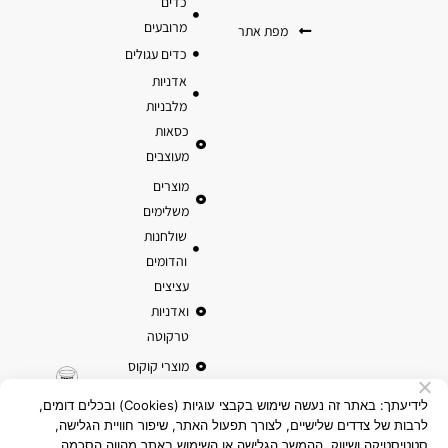
כדים
מרובעים
מפת אתר
כדים עגולים
אדניות
מלבניות
כסאות
מעוצבים
מוצרים
משלימים
שולחנות
והדומים
עציצים
ואדניות
טרקוטה
מוצרי קוקוס
לידיעתך: באתר זה נעשה שימוש בקבצי עוגיות (Cookies) ובכלים דומים,
לרבות של צדדים שלישיים, לצורך תפעול האתר, שיפור חוויית הגלישה,
סטטיסטיקה ושיווק. ההמשך הגלישה או השימוש באתר מהווה הסכמה