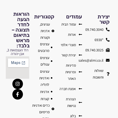
הוראות
יצירת
עמודים
קטגוריות
הגעה
קשר
לחדר
עמוד הבית
עציצים,
תצוגה –
09.740.3040
אדניות
בתיאום
אודות
וקערות
מראש
*6938
עציצים
מוצרי אלמי
בלבד:
09.740.3025
רח' העצמאות 3,
מרובעים
אבן יהודה
יצירת קשר
עציצים
sales@almi.co.il
עגולים
מדיניות
שאלות
עציצים
ופרטיות
ותשובות
ואדניות
האתר
לתליה
אמנת חברה
אדניות
קערות
הצהרת
כדים ואדניות
נגישות
פרימיום
בלוג