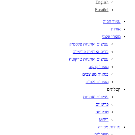
English
Español
עמוד הבית
אודות
מוצרי אלמי
עציצים ואדניות פלסטיק
כדים ואדניות פרימיום
עציצים ואדניות טרקוטה
מוצרי קוקוס
כסאות מעוצבים
מוצרים נלווים
קטלוגים
עציצים ואדניות
פרימיום
טרקוטה
ריהוט
נקודות מכירה
משתלות