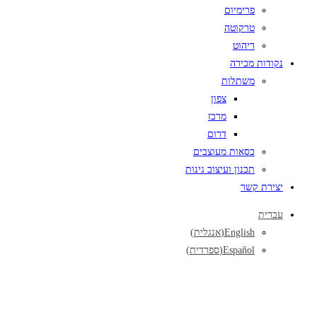
פרימיום
טרקוטה
ריהוט
נקודות מכירה
משתלות
צפון
מרכז
דרום
כסאות מעוצבים
תכנון ועיצוב גינות
יצירת קשר
עברית
English
(
אנגלית
)
Español
(
ספרדית
)