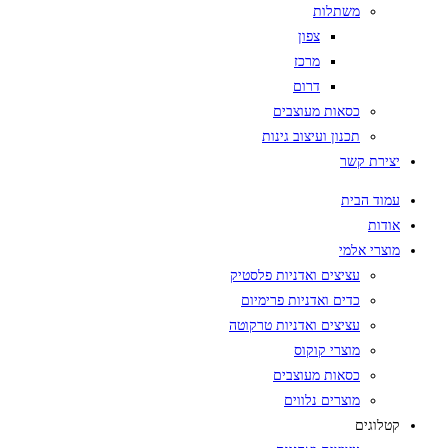
משתלות
צפון
מרכז
דרום
כסאות מעוצבים
תכנון ועיצוב גינות
יצירת קשר
עמוד הבית
אודות
מוצרי אלמי
עציצים ואדניות פלסטיק
כדים ואדניות פרימיום
עציצים ואדניות טרקוטה
מוצרי קוקוס
כסאות מעוצבים
מוצרים נלווים
קטלוגים