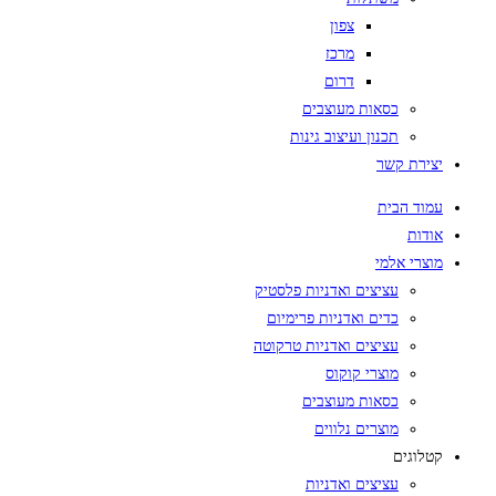
צפון
מרכז
דרום
כסאות מעוצבים
תכנון ועיצוב גינות
יצירת קשר
עמוד הבית
אודות
מוצרי אלמי
עציצים ואדניות פלסטיק
כדים ואדניות פרימיום
עציצים ואדניות טרקוטה
מוצרי קוקוס
כסאות מעוצבים
מוצרים נלווים
קטלוגים
עציצים ואדניות