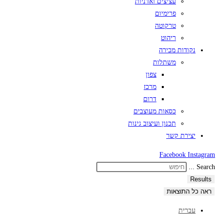
עציצים ואדניות
פרימיום
טרקוטה
ריהוט
נקודות מכירה
משתלות
צפון
מרכז
דרום
כסאות מעוצבים
תכנון ועיצוב גינות
יצירת קשר
Facebook
Instagram
Search ...
Results
ראה כל התוצאות
עברית