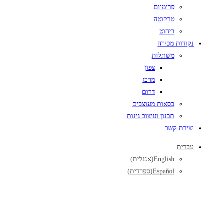
פרימיום
טרקוטה
ריהוט
נקודות מכירה
משתלות
צפון
מרכז
דרום
כסאות מעוצבים
תכנון ועיצוב גינות
יצירת קשר
עברית
English
(
אנגלית
)
Español
(
ספרדית
)