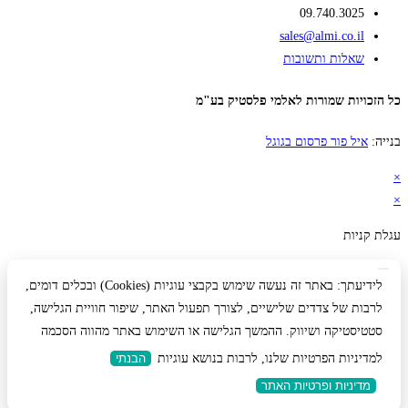
09.740.3025
sales@almi.co.il
שאלות ותשובות
כל הזכויות שמורות לאלמי פלסטיק בע"מ
בנייה:
איל פור פרסום בגוגל
×
×
עגלת קניות
לידיעתך: באתר זה נעשה שימוש בקבצי עוגיות (Cookies) ובכלים דומים,
לרבות של צדדים שלישיים, לצורך תפעול האתר, שיפור חוויית הגלישה,
סטטיסטיקה ושיווק. ההמשך הגלישה או השימוש באתר מהווה הסכמה
למדיניות הפרטיות שלנו, לרבות בנושא עוגיות
הבנתי
מדיניות ופרטיות האתר