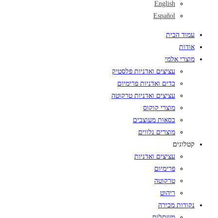
English
Español
עמוד הבית
אודות
מוצרי אלמי
עציצים ואדניות פלסטיק
כדים ואדניות פרימיום
עציצים ואדניות טרקוטה
מוצרי קוקוס
כסאות מעוצבים
מוצרים נלווים
קטלוגים
עציצים ואדניות
פרימיום
טרקוטה
ריהוט
נקודות מכירה
משתלות