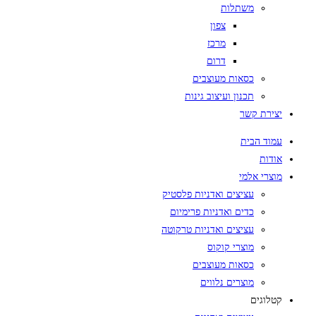
משתלות
צפון
מרכז
דרום
כסאות מעוצבים
תכנון ועיצוב גינות
יצירת קשר
עמוד הבית
אודות
מוצרי אלמי
עציצים ואדניות פלסטיק
כדים ואדניות פרימיום
עציצים ואדניות טרקוטה
מוצרי קוקוס
כסאות מעוצבים
מוצרים נלווים
קטלוגים