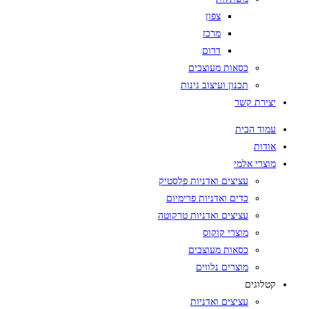
צפון
מרכז
דרום
כסאות מעוצבים
תכנון ועיצוב גינות
יצירת קשר
עמוד הבית
אודות
מוצרי אלמי
עציצים ואדניות פלסטיק
כדים ואדניות פרימיום
עציצים ואדניות טרקוטה
מוצרי קוקוס
כסאות מעוצבים
מוצרים נלווים
קטלוגים
עציצים ואדניות