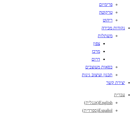
פרימיום
טרקוטה
ריהוט
נקודות מכירה
משתלות
צפון
מרכז
דרום
כסאות מעוצבים
תכנון ועיצוב גינות
יצירת קשר
עברית
English
(
אנגלית
)
Español
(
ספרדית
)