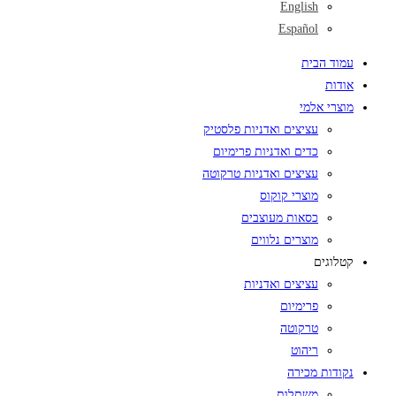
English
Español
עמוד הבית
אודות
מוצרי אלמי
עציצים ואדניות פלסטיק
כדים ואדניות פרימיום
עציצים ואדניות טרקוטה
מוצרי קוקוס
כסאות מעוצבים
מוצרים נלווים
קטלוגים
עציצים ואדניות
פרימיום
טרקוטה
ריהוט
נקודות מכירה
משתלות