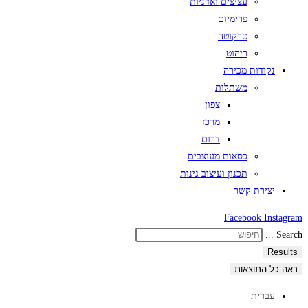
עציצים ואדניות
פרימיום
טרקוטה
ריהוט
נקודות מכירה
משתלות
צפון
מרכז
דרום
כסאות מעוצבים
תכנון ועיצוב גינות
יצירת קשר
Facebook
Instagram
Search ...
Results
ראה כל התוצאות
עברית