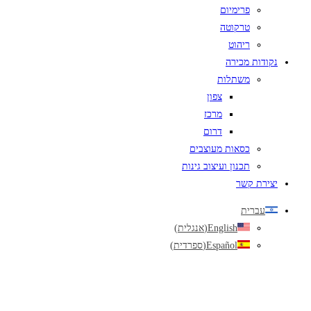
פרימיום
טרקוטה
ריהוט
נקודות מכירה
משתלות
צפון
מרכז
דרום
כסאות מעוצבים
תכנון ועיצוב גינות
יצירת קשר
עברית
English
(
אנגלית
)
Español
(
ספרדית
)