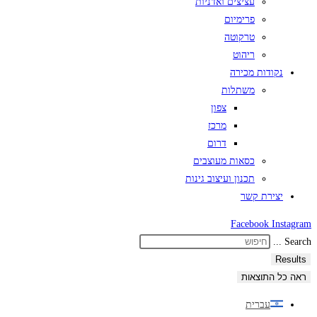
עציצים ואדניות
פרימיום
טרקוטה
ריהוט
נקודות מכירה
משתלות
צפון
מרכז
דרום
כסאות מעוצבים
תכנון ועיצוב גינות
יצירת קשר
Facebook
Instagram
Search ...
Results
ראה כל התוצאות
עברית