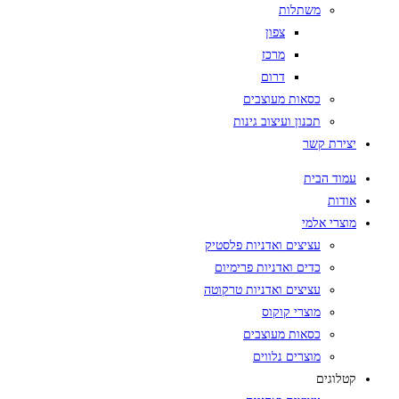
משתלות
צפון
מרכז
דרום
כסאות מעוצבים
תכנון ועיצוב גינות
יצירת קשר
עמוד הבית
אודות
מוצרי אלמי
עציצים ואדניות פלסטיק
כדים ואדניות פרימיום
עציצים ואדניות טרקוטה
מוצרי קוקוס
כסאות מעוצבים
מוצרים נלווים
קטלוגים