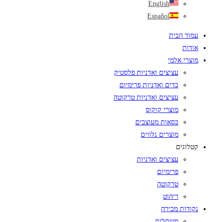
English
Español
עמוד הבית
אודות
מוצרי אלמי
עציצים ואדניות פלסטיק
כדים ואדניות פרימיום
עציצים ואדניות טרקוטה
מוצרי קוקוס
כסאות מעוצבים
מוצרים נלווים
קטלוגים
עציצים ואדניות
פרימיום
טרקוטה
ריהוט
נקודות מכירה
משתלות