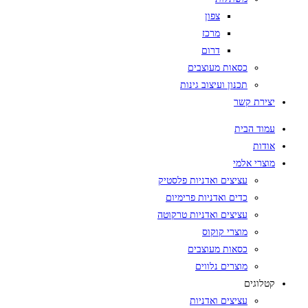
צפון
מרכז
דרום
כסאות מעוצבים
תכנון ועיצוב גינות
יצירת קשר
עמוד הבית
אודות
מוצרי אלמי
עציצים ואדניות פלסטיק
כדים ואדניות פרימיום
עציצים ואדניות טרקוטה
מוצרי קוקוס
כסאות מעוצבים
מוצרים נלווים
קטלוגים
עציצים ואדניות