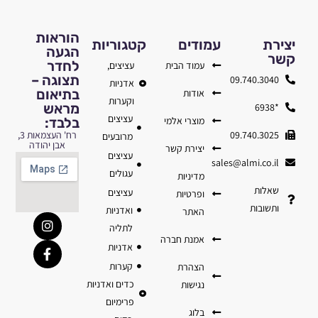
הוראות
יצירת
עמודים
קטגוריות
הגעה
קשר
לחדר
עמוד הבית
עציצים,
תצוגה –
09.740.3040
אדניות
בתיאום
אודות
וקערות
מראש
*6938
עציצים
מוצרי אלמי
בלבד:
09.740.3025
רח' העצמאות 3,
מרובעים
אבן יהודה
יצירת קשר
עציצים
sales@almi.co.il
עגולים
מדיניות
שאלות
עציצים
ופרטיות
ותשובות
ואדניות
האתר
לתליה
אמנת חברה
אדניות
קערות
הצהרת
כדים ואדניות
נגישות
פרימיום
בלוג