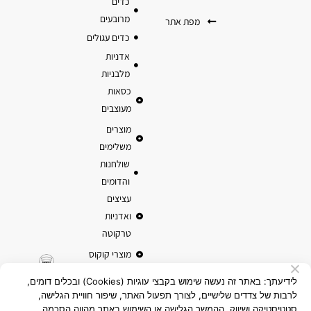
כדים
מרובעים
מפת אתר
כדים עגולים
אדניות
מלבניות
כסאות
מעוצבים
מוצרים
משלימים
שולחנות
והדומים
עציצים
ואדניות
טרקוטה
מוצרי קוקוס
לידיעתך: באתר זה נעשה שימוש בקבצי עוגיות (Cookies) ובכלים דומים,
לרבות של צדדים שלישיים, לצורך תפעול האתר, שיפור חוויית הגלישה,
סטטיסטיקה ושיווק. ההמשך הגלישה או השימוש באתר מהווה הסכמה