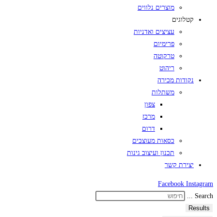
מוצרים נלווים
קטלוגים
עציצים ואדניות
פרימיום
טרקוטה
ריהוט
נקודות מכירה
משתלות
צפון
מרכז
דרום
כסאות מעוצבים
תכנון ועיצוב גינות
יצירת קשר
Facebook
Instagram
Search ...
Results