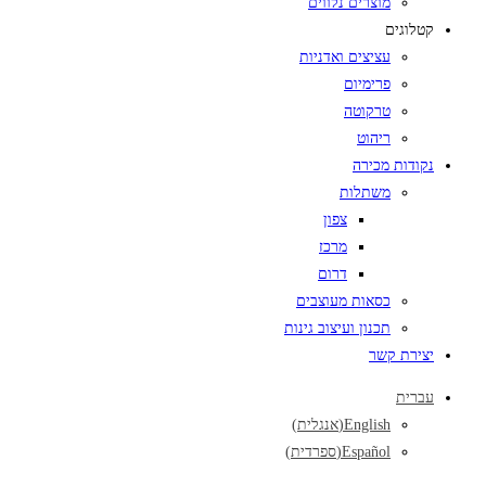
מוצרים נלווים
קטלוגים
עציצים ואדניות
פרימיום
טרקוטה
ריהוט
נקודות מכירה
משתלות
צפון
מרכז
דרום
כסאות מעוצבים
תכנון ועיצוב גינות
יצירת קשר
עברית
English
(
אנגלית
)
Español
(
ספרדית
)