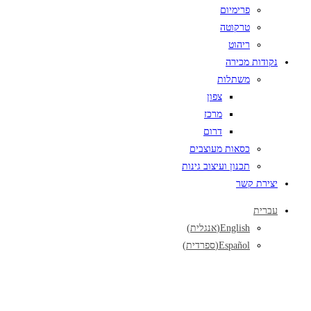
פרימיום
טרקוטה
ריהוט
נקודות מכירה
משתלות
צפון
מרכז
דרום
כסאות מעוצבים
תכנון ועיצוב גינות
יצירת קשר
עברית
English
(
אנגלית
)
Español
(
ספרדית
)