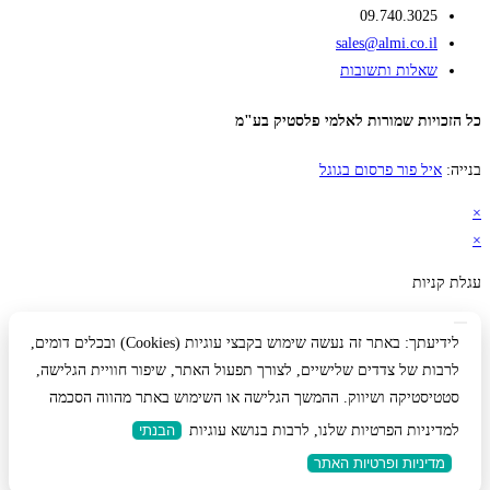
09.740.3025
sales@almi.co.il
שאלות ותשובות
כל הזכויות שמורות לאלמי פלסטיק בע"מ
בנייה:
איל פור פרסום בגוגל
×
×
עגלת קניות
לידיעתך: באתר זה נעשה שימוש בקבצי עוגיות (Cookies) ובכלים דומים,
לרבות של צדדים שלישיים, לצורך תפעול האתר, שיפור חוויית הגלישה,
סטטיסטיקה ושיווק. ההמשך הגלישה או השימוש באתר מהווה הסכמה
למדיניות הפרטיות שלנו, לרבות בנושא עוגיות
הבנתי
מדיניות ופרטיות האתר