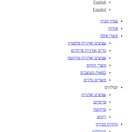
English
Español
עמוד הבית
אודות
מוצרי אלמי
עציצים ואדניות פלסטיק
כדים ואדניות פרימיום
עציצים ואדניות טרקוטה
מוצרי קוקוס
כסאות מעוצבים
מוצרים נלווים
קטלוגים
עציצים ואדניות
פרימיום
טרקוטה
ריהוט
נקודות מכירה
משתלות