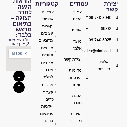
הוראות
יצירת
עמודים
קטגוריות
הגעה
קשר
לחדר
עמוד
עציצים,
תצוגה –
09.740.3040
הבית
אדניות
בתיאום
וקערות
מראש
*6938
אודות
עציצים
בלבד:
09.740.3025
רח' העצמאות
מרובעים
מוצרי
3, אבן יהודה
עציצים
אלמי
sales@almi.co.il
עגולים
יצירת קשר
שאלות
עציצים
ותשובות
ואדניות
מדיניות
לתליה
ופרטיות
האתר
אדניות
קערות
אמנת
כדים
חברה
ואדניות
פרימיום
הצהרת
כדים
נגישות