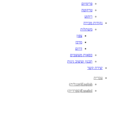
פרימיום
טרקוטה
ריהוט
נקודות מכירה
משתלות
צפון
מרכז
דרום
כסאות מעוצבים
תכנון ועיצוב גינות
יצירת קשר
עברית
English
(
אנגלית
)
Español
(
ספרדית
)