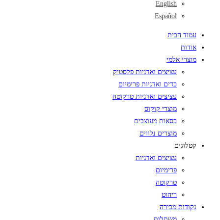
English
Español
עמוד הבית
אודות
מוצרי אלמי
עציצים ואדניות פלסטיק
כדים ואדניות פרימיום
עציצים ואדניות טרקוטה
מוצרי קוקוס
כסאות מעוצבים
מוצרים נלווים
קטלוגים
עציצים ואדניות
פרימיום
טרקוטה
ריהוט
נקודות מכירה
משתלות