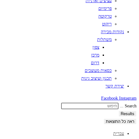
עציצים ואדניות
פרימיום
טרקוטה
ריהוט
נקודות מכירה
משתלות
צפון
מרכז
דרום
כסאות מעוצבים
תכנון ועיצוב גינות
יצירת קשר
Facebook
Instagram
Search ...
Results
ראה כל התוצאות
עברית