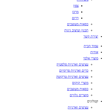
צפון
מרכז
דרום
כסאות מעוצבים
תכנון ועיצוב גינות
יצירת קשר
עמוד הבית
אודות
מוצרי אלמי
עציצים ואדניות פלסטיק
כדים ואדניות פרימיום
עציצים ואדניות טרקוטה
מוצרי קוקוס
כסאות מעוצבים
מוצרים נלווים
קטלוגים
עציצים ואדניות