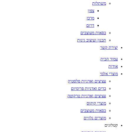
משתלות
צפון
מרכז
דרום
כסאות מעוצבים
תכנון ועיצוב גינות
יצירת קשר
עמוד הבית
אודות
מוצרי אלמי
עציצים ואדניות פלסטיק
כדים ואדניות פרימיום
עציצים ואדניות טרקוטה
מוצרי קוקוס
כסאות מעוצבים
מוצרים נלווים
קטלוגים