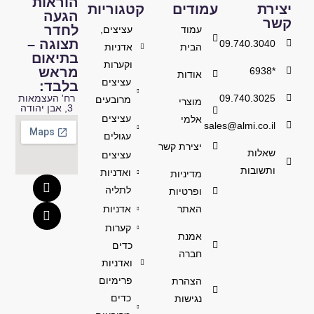
הוראות
יצירת
עמודים
קטגוריות
הגעה
קשר
לחדר
עמוד
עציצים,
תצוגה –
09.740.3040
הבית
אדניות
בתיאום
וקערות
מראש
*6938
אודות
עציצים
בלבד:
09.740.3025
רח' העצמאות
מרובעים
מוצרי
3, אבן יהודה
עציצים
אלמי
sales@almi.co.il
עגולים
יצירת קשר
שאלות
עציצים
ותשובות
ואדניות
מדיניות
לתליה
ופרטיות
האתר
אדניות
קערות
אמנת
כדים
חברה
ואדניות
פרימיום
הצהרת
כדים
נגישות