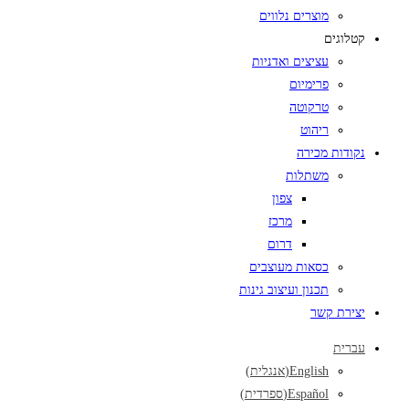
מוצרים נלווים
קטלוגים
עציצים ואדניות
פרימיום
טרקוטה
ריהוט
נקודות מכירה
משתלות
צפון
מרכז
דרום
כסאות מעוצבים
תכנון ועיצוב גינות
יצירת קשר
עברית
English
(
אנגלית
)
Español
(
ספרדית
)