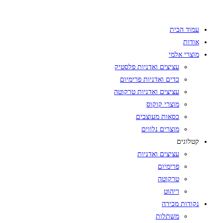
Skip
to
עמוד הבית
content
אודות
מוצרי אלמי
עציצים ואדניות פלסטיק
כדים ואדניות פרימיום
עציצים ואדניות טרקוטה
מוצרי קוקוס
כסאות מעוצבים
מוצרים נלווים
קטלוגים
עציצים ואדניות
פרימיום
טרקוטה
ריהוט
נקודות מכירה
משתלות