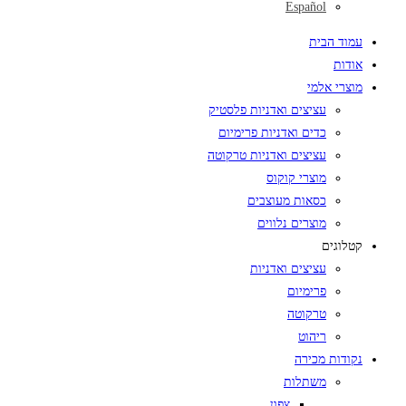
Español
עמוד הבית
אודות
מוצרי אלמי
עציצים ואדניות פלסטיק
כדים ואדניות פרימיום
עציצים ואדניות טרקוטה
מוצרי קוקוס
כסאות מעוצבים
מוצרים נלווים
קטלוגים
עציצים ואדניות
פרימיום
טרקוטה
ריהוט
נקודות מכירה
משתלות
צפון