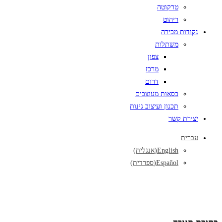
טרקוטה
ריהוט
נקודות מכירה
משתלות
צפון
מרכז
דרום
כסאות מעוצבים
תכנון ועיצוב גינות
יצירת קשר
עברית
English
(
אנגלית
)
Español
(
ספרדית
)