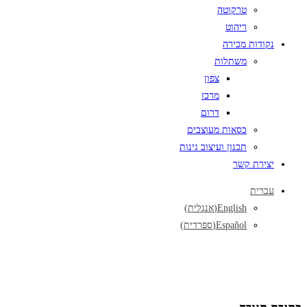
טרקוטה
ריהוט
נקודות מכירה
משתלות
צפון
מרכז
דרום
כסאות מעוצבים
תכנון ועיצוב גינות
יצירת קשר
עברית
English
(
אנגלית
)
Español
(
ספרדית
)