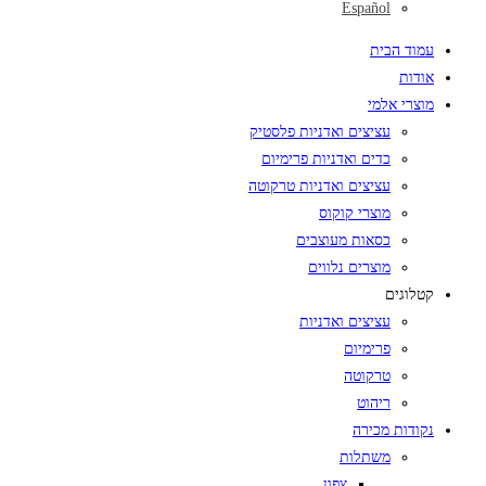
Español
עמוד הבית
אודות
מוצרי אלמי
עציצים ואדניות פלסטיק
כדים ואדניות פרימיום
עציצים ואדניות טרקוטה
מוצרי קוקוס
כסאות מעוצבים
מוצרים נלווים
קטלוגים
עציצים ואדניות
פרימיום
טרקוטה
ריהוט
נקודות מכירה
משתלות
צפון