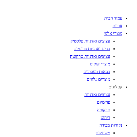
Skip
to
עמוד הבית
content
אודות
מוצרי אלמי
עציצים ואדניות פלסטיק
כדים ואדניות פרימיום
עציצים ואדניות טרקוטה
מוצרי קוקוס
כסאות מעוצבים
מוצרים נלווים
קטלוגים
עציצים ואדניות
פרימיום
טרקוטה
ריהוט
נקודות מכירה
משתלות