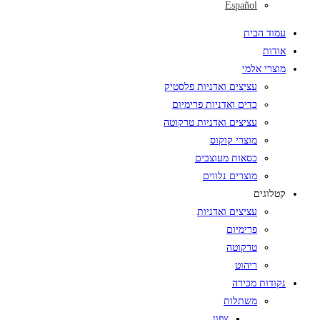
Español
עמוד הבית
אודות
מוצרי אלמי
עציצים ואדניות פלסטיק
כדים ואדניות פרימיום
עציצים ואדניות טרקוטה
מוצרי קוקוס
כסאות מעוצבים
מוצרים נלווים
קטלוגים
עציצים ואדניות
פרימיום
טרקוטה
ריהוט
נקודות מכירה
משתלות
צפון