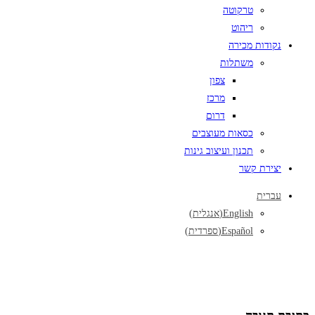
טרקוטה
ריהוט
נקודות מכירה
משתלות
צפון
מרכז
דרום
כסאות מעוצבים
תכנון ועיצוב גינות
יצירת קשר
עברית
English
(
אנגלית
)
Español
(
ספרדית
)