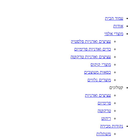
Skip
to
עמוד הבית
content
אודות
מוצרי אלמי
עציצים ואדניות פלסטיק
כדים ואדניות פרימיום
עציצים ואדניות טרקוטה
מוצרי קוקוס
כסאות מעוצבים
מוצרים נלווים
קטלוגים
עציצים ואדניות
פרימיום
טרקוטה
ריהוט
נקודות מכירה
משתלות