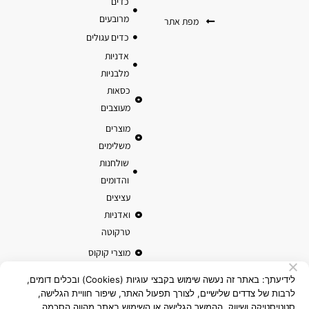
כדים
מרובעים
מפת אתר
כדים עגולים
אדניות
מלבניות
כסאות
מעוצבים
מוצרים
משלימים
שולחנות
והדומים
עציצים
ואדניות
טרקוטה
מוצרי קוקוס
לידיעתך: באתר זה נעשה שימוש בקבצי עוגיות (Cookies) ובכלים דומים,
לרבות של צדדים שלישיים, לצורך תפעול האתר, שיפור חוויית הגלישה,
סטטיסטיקה ושיווק. ההמשך הגלישה או השימוש באתר מהווה הסכמה