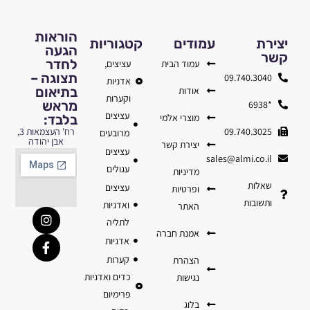
הוראות
יצירת
עמודים
קטגוריות
הגעה
קשר
לחדר
עמוד הבית
עציצים,
תצוגה –
09.740.3040
אדניות
בתיאום
אודות
וקערות
מראש
*6938
עציצים
מוצרי אלמי
בלבד:
09.740.3025
רח' העצמאות 3,
מרובעים
אבן יהודה
יצירת קשר
עציצים
sales@almi.co.il
עגולים
מדיניות
שאלות
עציצים
ופרטיות
ותשובות
ואדניות
האתר
לתליה
אמנת חברה
אדניות
קערות
הצהרת
כדים ואדניות
נגישות
פרימיום
בלוג