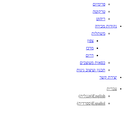
פרימיום
טרקוטה
ריהוט
נקודות מכירה
משתלות
צפון
מרכז
דרום
כסאות מעוצבים
תכנון ועיצוב גינות
יצירת קשר
עברית
English
(
אנגלית
)
Español
(
ספרדית
)