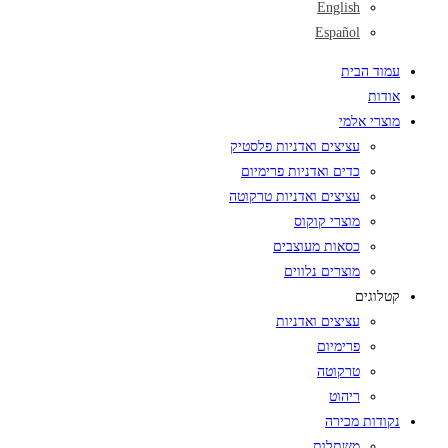
English
Español
עמוד הבית
אודות
מוצרי אלמי
עציצים ואדניות פלסטיק
כדים ואדניות פרימיום
עציצים ואדניות טרקוטה
מוצרי קוקוס
כסאות מעוצבים
מוצרים נלווים
קטלוגים
עציצים ואדניות
פרימיום
טרקוטה
ריהוט
נקודות מכירה
משתלות