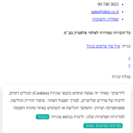
09.740.3025
sales@almi.co.il
שאלות ותשובות
כל הזכויות שמורות לאלמי פלסטיק בע"מ
בנייה:
איל פור פרסום בגוגל
×
×
עגלת קניות
לידיעתך: באתר זה נעשה שימוש בקבצי עוגיות (Cookies) ובכלים דומים,
לרבות של צדדים שלישיים, לצורך תפעול האתר, שיפור חוויית הגלישה,
סטטיסטיקה ושיווק. ההמשך הגלישה או השימוש באתר מהווה הסכמה
למדיניות הפרטיות שלנו, לרבות בנושא עוגיות
הבנתי
מדיניות ופרטיות האתר