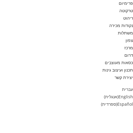
פרימיום
טרקוטה
ריהוט
נקודות מכירה
משתלות
צפון
מרכז
דרום
כסאות מעוצבים
תכנון ועיצוב גינות
יצירת קשר
עברית
English
(
אנגלית
)
Español
(
ספרדית
)