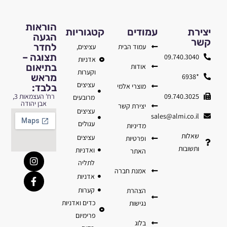
הוראות
יצירת
עמודים
קטגוריות
הגעה
קשר
לחדר
עמוד הבית
עציצים,
תצוגה –
09.740.3040
אדניות
בתיאום
אודות
וקערות
מראש
*6938
עציצים
מוצרי אלמי
בלבד:
09.740.3025
רח' העצמאות 3,
מרובעים
אבן יהודה
יצירת קשר
עציצים
sales@almi.co.il
עגולים
מדיניות
שאלות
עציצים
ופרטיות
ותשובות
ואדניות
האתר
לתליה
אמנת חברה
אדניות
קערות
הצהרת
כדים ואדניות
נגישות
פרימיום
בלוג