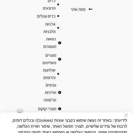
כדים
מרובעים
מפת אתר
כדים עגולים
אדניות
מלבניות
כסאות
מעוצבים
מוצרים
משלימים
שולחנות
והדומים
עציצים
ואדניות
טרקוטה
מוצרי קוקוס
לידיעתך: באתר זה נעשה שימוש בקבצי עוגיות (Cookies) ובכלים דומים,
לרבות של צדדים שלישיים, לצורך תפעול האתר, שיפור חוויית הגלישה,
סטטיסטיקה ושיווק. ההמשך הגלישה או השימוש באתר מהווה הסכמה