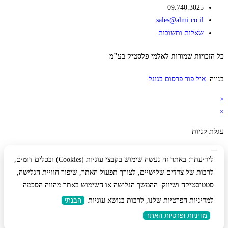
09.740.3025
sales@almi.co.il
שאלות ותשובות
כל הזכויות שמורות לאלמי פלסטיק בע"מ
בנייה:
איל פור פרסום בגוגל
×
×
עגלת קניות
לידיעתך: באתר זה נעשה שימוש בקבצי עוגיות (Cookies) ובכלים דומים,
לרבות של צדדים שלישיים, לצורך תפעול האתר, שיפור חוויית הגלישה,
סטטיסטיקה ושיווק. ההמשך הגלישה או השימוש באתר מהווה הסכמה
למדיניות הפרטיות שלנו, לרבות בנושא עוגיות
הבנתי
מדיניות ופרטיות האתר