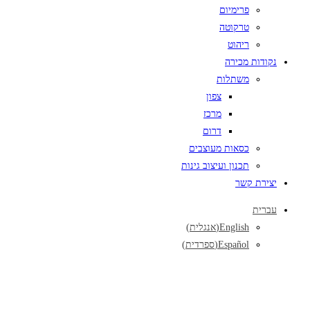
פרימיום
טרקוטה
ריהוט
נקודות מכירה
משתלות
צפון
מרכז
דרום
כסאות מעוצבים
תכנון ועיצוב גינות
יצירת קשר
עברית
English
(
אנגלית
)
Español
(
ספרדית
)