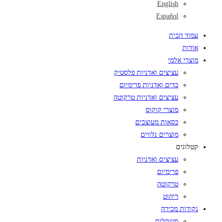
English
Español
עמוד הבית
אודות
מוצרי אלמי
עציצים ואדניות פלסטיק
כדים ואדניות פרימיום
עציצים ואדניות טרקוטה
מוצרי קוקוס
כסאות מעוצבים
מוצרים נלווים
קטלוגים
עציצים ואדניות
פרימיום
טרקוטה
ריהוט
נקודות מכירה
משתלות