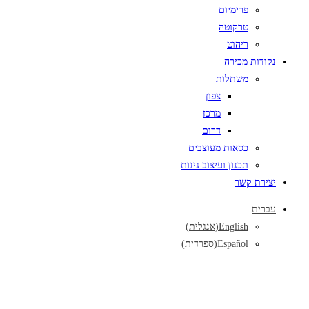
פרימיום
טרקוטה
ריהוט
נקודות מכירה
משתלות
צפון
מרכז
דרום
כסאות מעוצבים
תכנון ועיצוב גינות
יצירת קשר
עברית
English
(
אנגלית
)
Español
(
ספרדית
)