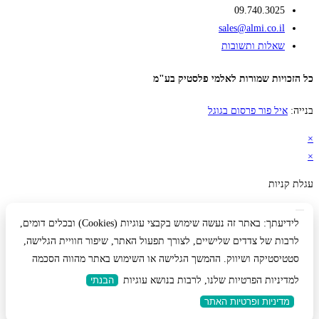
09.740.3025
sales@almi.co.il
שאלות ותשובות
כל הזכויות שמורות לאלמי פלסטיק בע"מ
בנייה:
איל פור פרסום בגוגל
×
×
עגלת קניות
לידיעתך: באתר זה נעשה שימוש בקבצי עוגיות (Cookies) ובכלים דומים,
לרבות של צדדים שלישיים, לצורך תפעול האתר, שיפור חוויית הגלישה,
סטטיסטיקה ושיווק. ההמשך הגלישה או השימוש באתר מהווה הסכמה
למדיניות הפרטיות שלנו, לרבות בנושא עוגיות
הבנתי
מדיניות ופרטיות האתר