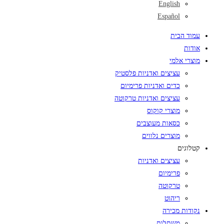
English
Español
עמוד הבית
אודות
מוצרי אלמי
עציצים ואדניות פלסטיק
כדים ואדניות פרימיום
עציצים ואדניות טרקוטה
מוצרי קוקוס
כסאות מעוצבים
מוצרים נלווים
קטלוגים
עציצים ואדניות
פרימיום
טרקוטה
ריהוט
נקודות מכירה
משתלות