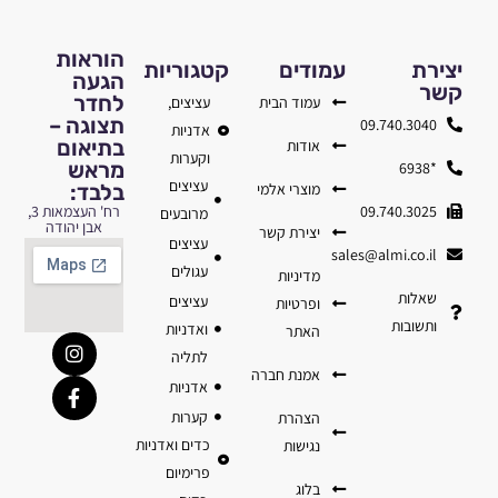
הוראות
יצירת
עמודים
קטגוריות
הגעה
קשר
לחדר
עמוד הבית
עציצים,
תצוגה –
09.740.3040
אדניות
בתיאום
אודות
וקערות
מראש
*6938
עציצים
מוצרי אלמי
בלבד:
09.740.3025
רח' העצמאות 3,
מרובעים
אבן יהודה
יצירת קשר
עציצים
sales@almi.co.il
עגולים
מדיניות
שאלות
עציצים
ופרטיות
ותשובות
ואדניות
האתר
לתליה
אמנת חברה
אדניות
קערות
הצהרת
כדים ואדניות
נגישות
פרימיום
בלוג