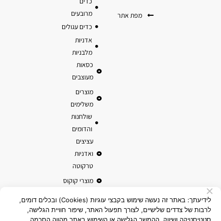
כדים
מרובעים
מפת אתר
כדים עגולים
אדניות
מלבניות
כסאות
מעוצבים
מוצרים
משלימים
שולחנות
והדומים
עציצים
ואדניות
טרקוטה
מוצרי קוקוס
לידיעתך: באתר זה נעשה שימוש בקבצי עוגיות (Cookies) ובכלים דומים,
לרבות של צדדים שלישיים, לצורך תפעול האתר, שיפור חוויית הגלישה,
סטטיסטיקה ושיווק. ההמשך הגלישה או השימוש באתר מהווה הסכמה