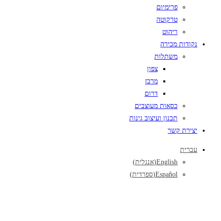
פרימיום
טרקוטה
ריהוט
נקודות מכירה
משתלות
צפון
מרכז
דרום
כסאות מעוצבים
תכנון ועיצוב גינות
יצירת קשר
עברית
English
(
אנגלית
)
Español
(
ספרדית
)