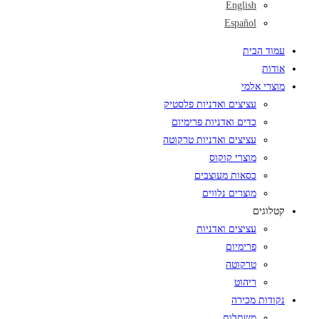
English
Español
עמוד הבית
אודות
מוצרי אלמי
עציצים ואדניות פלסטיק
כדים ואדניות פרימיום
עציצים ואדניות טרקוטה
מוצרי קוקוס
כסאות מעוצבים
מוצרים נלווים
קטלוגים
עציצים ואדניות
פרימיום
טרקוטה
ריהוט
נקודות מכירה
משתלות