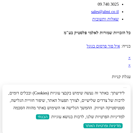
09.740.3025
sales@almi.co.il
שאלות ותשובות
כל הזכויות שמורות לאלמי פלסטיק בע"מ
בנייה:
איל פור פרסום בגוגל
×
×
עגלת קניות
לידיעתך: באתר זה נעשה שימוש בקבצי עוגיות (Cookies) ובכלים דומים,
לרבות של צדדים שלישיים, לצורך תפעול האתר, שיפור חוויית הגלישה,
סטטיסטיקה ושיווק. ההמשך הגלישה או השימוש באתר מהווה הסכמה
למדיניות הפרטיות שלנו, לרבות בנושא עוגיות
הבנתי
מדיניות ופרטיות האתר