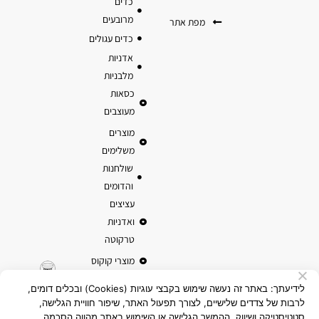
כדים
מרובעים
מפת אתר
כדים עגולים
אדניות
מלבניות
כסאות
מעוצבים
מוצרים
משלימים
שולחנות
והדומים
עציצים
ואדניות
טרקוטה
מוצרי קוקוס
לידיעתך: באתר זה נעשה שימוש בקבצי עוגיות (Cookies) ובכלים דומים,
לרבות של צדדים שלישיים, לצורך תפעול האתר, שיפור חוויית הגלישה,
סטטיסטיקה ושיווק. ההמשך הגלישה או השימוש באתר מהווה הסכמה