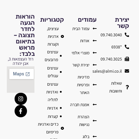
הוראות
יצירת
עמודים
קטגוריות
הגעה
קשר
לחדר
עמוד הבית
עציצים,
תצוגה –
09.740.3040
אדניות
בתיאום
אודות
וקערות
מראש
*6938
עציצים
מוצרי אלמי
בלבד:
09.740.3025
רח' העצמאות 3,
מרובעים
אבן יהודה
יצירת קשר
עציצים
sales@almi.co.il
עגולים
מדיניות
שאלות
עציצים
ופרטיות
ותשובות
ואדניות
האתר
לתליה
אמנת חברה
אדניות
קערות
הצהרת
כדים ואדניות
נגישות
פרימיום
בלוג