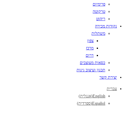
פרימיום
טרקוטה
ריהוט
נקודות מכירה
משתלות
צפון
מרכז
דרום
כסאות מעוצבים
תכנון ועיצוב גינות
יצירת קשר
עברית
English
(
אנגלית
)
Español
(
ספרדית
)