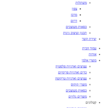
משתלות
צפון
מרכז
דרום
כסאות מעוצבים
תכנון ועיצוב גינות
יצירת קשר
עמוד הבית
אודות
מוצרי אלמי
עציצים ואדניות פלסטיק
כדים ואדניות פרימיום
עציצים ואדניות טרקוטה
מוצרי קוקוס
כסאות מעוצבים
מוצרים נלווים
קטלוגים