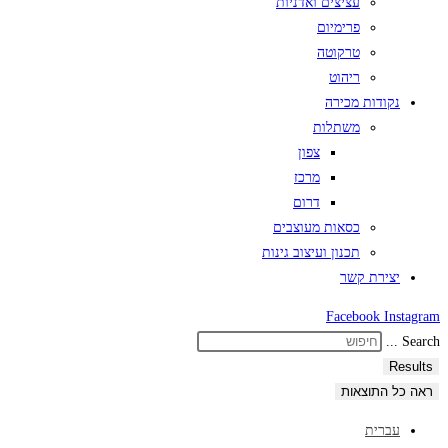
עציצים ואדניות
פרימיום
טרקוטה
ריהוט
נקודות מכירה
משתלות
צפון
מרכז
דרום
כסאות מעוצבים
תכנון ועיצוב גינות
יצירת קשר
Facebook
Instagram
Search ...
Results
ראה כל התוצאות
עברית