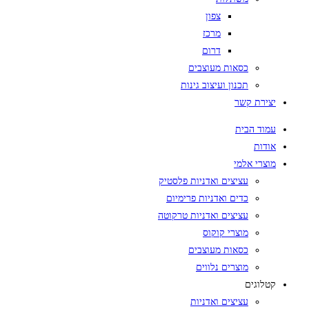
צפון
מרכז
דרום
כסאות מעוצבים
תכנון ועיצוב גינות
יצירת קשר
עמוד הבית
אודות
מוצרי אלמי
עציצים ואדניות פלסטיק
כדים ואדניות פרימיום
עציצים ואדניות טרקוטה
מוצרי קוקוס
כסאות מעוצבים
מוצרים נלווים
קטלוגים
עציצים ואדניות