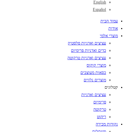
English
Español
עמוד הבית
אודות
מוצרי אלמי
עציצים ואדניות פלסטיק
כדים ואדניות פרימיום
עציצים ואדניות טרקוטה
מוצרי קוקוס
כסאות מעוצבים
מוצרים נלווים
קטלוגים
עציצים ואדניות
פרימיום
טרקוטה
ריהוט
נקודות מכירה
משתלות