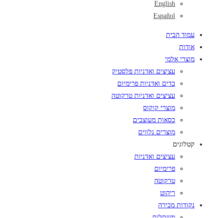
English
Español
עמוד הבית
אודות
מוצרי אלמי
עציצים ואדניות פלסטיק
כדים ואדניות פרימיום
עציצים ואדניות טרקוטה
מוצרי קוקוס
כסאות מעוצבים
מוצרים נלווים
קטלוגים
עציצים ואדניות
פרימיום
טרקוטה
ריהוט
נקודות מכירה
משתלות