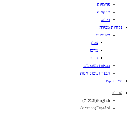
פרימיום
טרקוטה
ריהוט
נקודות מכירה
משתלות
צפון
מרכז
דרום
כסאות מעוצבים
תכנון ועיצוב גינות
יצירת קשר
עברית
English
(
אנגלית
)
Español
(
ספרדית
)