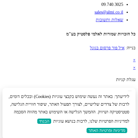
09.740.3025
sales@almi.co.il
שאלות ותשובות
כל הזכויות שמורות לאלמי פלסטיק בע"מ
בנייה:
איל פור פרסום בגוגל
×
×
עגלת קניות
לידיעתך: באתר זה נעשה שימוש בקבצי עוגיות (Cookies) ובכלים דומים,
לרבות של צדדים שלישיים, לצורך תפעול האתר, שיפור חוויית הגלישה,
סטטיסטיקה ושיווק. ההמשך הגלישה או השימוש באתר מהווה הסכמה
למדיניות הפרטיות שלנו, לרבות בנושא עוגיות
הבנתי
מדיניות ופרטיות האתר