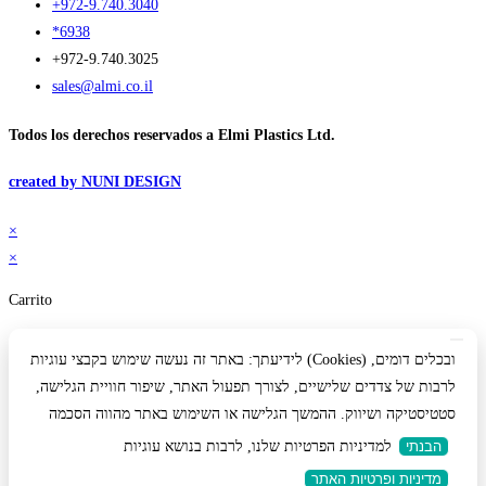
+972-9.740.3040
*6938
+972-9.740.3025
sales@almi.co.il
Todos los derechos reservados a Elmi Plastics Ltd.
created by NUNI DESIGN
×
×
Carrito
לידיעתך: באתר זה נעשה שימוש בקבצי עוגיות (Cookies) ובכלים דומים,
לרבות של צדדים שלישיים, לצורך תפעול האתר, שיפור חוויית הגלישה,
סטטיסטיקה ושיווק. ההמשך הגלישה או השימוש באתר מהווה הסכמה
הבנתי
למדיניות הפרטיות שלנו, לרבות בנושא עוגיות
מדיניות ופרטיות האתר