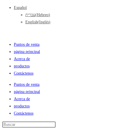
Ir
Español
al
עברית
(
Hebreo
)
contenido
English
(
Inglés
)
Puntos de venta
página principal
Acerca de
productos
Contáctenos
Puntos de venta
página principal
Acerca de
productos
Contáctenos
Search