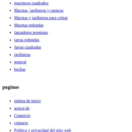
maceteros cuadrados
Macetas, jardineras y cuencos
Macetas y jardineras para colgar
Macetas redondas
lanzadores premium
jarras redondas
Jarras cuadradas
jardineras
general
bochas
paginas
página de inicio
acerca de
Comercio
contacto
Política y privacidad del sitio web