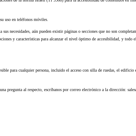
daciones de la norma israelí (TI 5568) para la accesibilidad de contenidos en 
su uso en teléfonos móviles.
a sus necesidades, aún pueden existir páginas o secciones que no son completam
ones y características para alcanzar el nivel óptimo de accesibilidad, y todo ell
le para cualquier persona, incluido el acceso con silla de ruedas, el edificio 
guna pregunta al respecto, escríbanos por correo electrónico a la dirección: sa