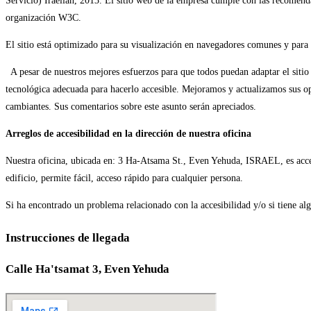
Servicio) Iraelian, 2013. El sitio web de la empresa cumple con las recomen
organización W3C.
El sitio está optimizado para su visualización en navegadores comunes y para 
A pesar de nuestros mejores esfuerzos para que todos puedan adaptar el sitio 
tecnológica adecuada para hacerlo accesible. Mejoramos y actualizamos sus opci
cambiantes. Sus comentarios sobre este asunto serán apreciados.
Arreglos de accesibilidad en la dirección de nuestra oficina
Nuestra oficina, ubicada en: 3 Ha-Atsama St., Even Yehuda, ISRAEL, es accesib
edificio, permite fácil, acceso rápido para cualquier persona.
Si ha encontrado un problema relacionado con la accesibilidad y/o si tiene al
Instrucciones de llegada
Calle Ha'tsamat 3, Even Yehuda