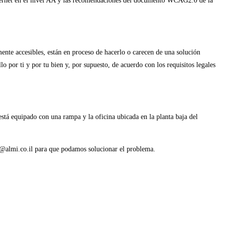
Internet en el nivel AA y las recomendaciones del documento WCAG2.0 de la
ente accesibles, están en proceso de hacerlo o carecen de una solución
o por ti y por tu bien y, por supuesto, de acuerdo con los requisitos legales
está equipado con una rampa y la oficina ubicada en la planta baja del
les@almi.co.il para que podamos solucionar el problema.