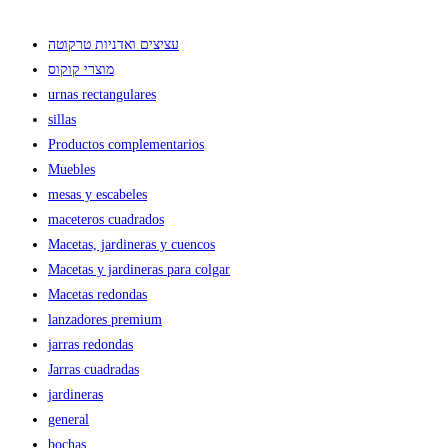
עציצים ואדניות טרקוטה
מוצרי קוקוס
urnas rectangulares
sillas
Productos complementarios
Muebles
mesas y escabeles
maceteros cuadrados
Macetas, jardineras y cuencos
Macetas y jardineras para colgar
Macetas redondas
lanzadores premium
jarras redondas
Jarras cuadradas
jardineras
general
bochas