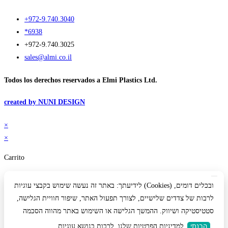
+972-9.740.3040
*6938
+972-9.740.3025
sales@almi.co.il
Todos los derechos reservados a Elmi Plastics Ltd.
created by NUNI DESIGN
×
×
Carrito
לידיעתך: באתר זה נעשה שימוש בקבצי עוגיות (Cookies) ובכלים דומים,
לרבות של צדדים שלישיים, לצורך תפעול האתר, שיפור חוויית הגלישה,
סטטיסטיקה ושיווק. ההמשך הגלישה או השימוש באתר מהווה הסכמה
הבנתי
למדיניות הפרטיות שלנו, לרבות בנושא עוגיות