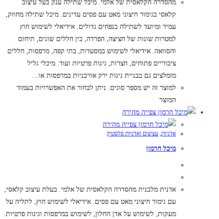
מהסדרה הקלאסית של אלמי. מיכל שתילה ענק בעל עיצוב
קלאסי בגימור חיצוני מאט עם פסים עדינים. מיכל שתילה מחוזק,
עמיד ומיועד לשתילה בנפחים גדולים. אידיאלי לשימוש חוץ
למטרות שונות של חציצה, הפרדה, בין חללים שונים, תיחום
והסוואה. אידיאלי לשימוש במסעדות, בתי קפה, מרפסות, חללים
ציבוריים פתוחים, חצרות, גינות פרטיות ועוד. מיכלי גליל
מומלצים גם בבניית גינות ירק אורבניות במרפסות או…
למוצר זה יש מספר סוגים. ניתן לבחור את האפשרויות בעמוד
המוצר
צפייה מהירה
צפייה מהירה
אדניות
,
עציצים ואדניות פלסטיק
מיכל חרמון
אדנית מלבנית מהסדרה הקלאסית של אלמי. בעלת עיצוב קלאסי,
עם גימור חיצוני מאט עם פסים. אידיאלי לשימוש חוץ, לתליה על
מעקות, לשימוש על אדן החלון, לשימוש במרפסות וגינות פרטיות.