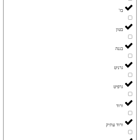
בז'
בטון
בננה
גרניט
גרפיט
ורוד
ורוד עתיק