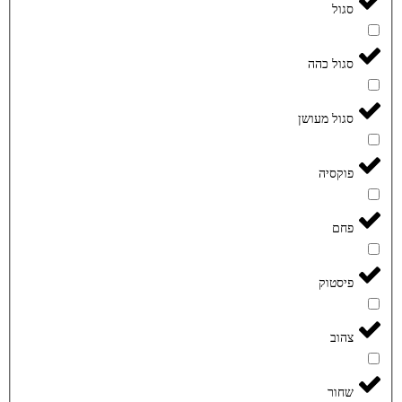
סגול
סגול כהה
סגול מעושן
פוקסיה
פחם
פיסטוק
צהוב
שחור