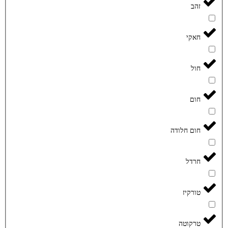
זהב
חאקי
חול
חום
חום חלודה
חרדל
טורקיז
טרקוטה