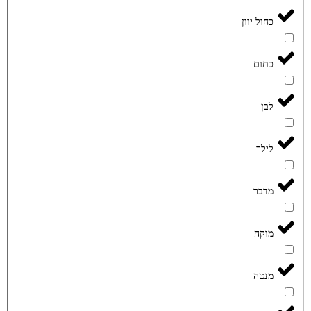
כחול יוון
כתום
לבן
לילך
מדבר
מוקה
מנטה