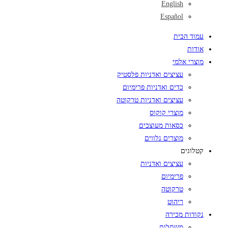
English
Español
עמוד הבית
אודות
מוצרי אלמי
עציצים ואדניות פלסטיק
כדים ואדניות פרימיום
עציצים ואדניות טרקוטה
מוצרי קוקוס
כסאות מעוצבים
מוצרים נלווים
קטלוגים
עציצים ואדניות
פרימיום
טרקוטה
ריהוט
נקודות מכירה
משתלות