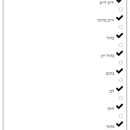
ירוק ליים
ירוק מרווה
כחול
כחול יוון
כתום
לבן
לילך
מדבר