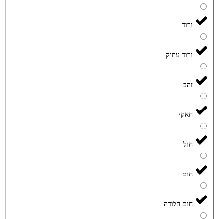
ורוד
ורוד עתיק
זהב
חאקי
חול
חום
חום חלודה