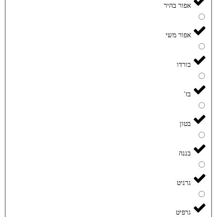
אפור בהיר
אפור משי
בורדו
בז'
בטון
בננה
גרניט
גרפיט