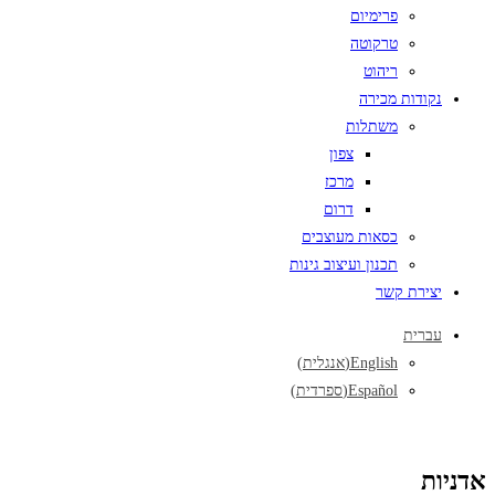
פרימיום
טרקוטה
ריהוט
נקודות מכירה
משתלות
צפון
מרכז
דרום
כסאות מעוצבים
תכנון ועיצוב גינות
יצירת קשר
עברית
English
(
אנגלית
)
Español
(
ספרדית
)
אדניות