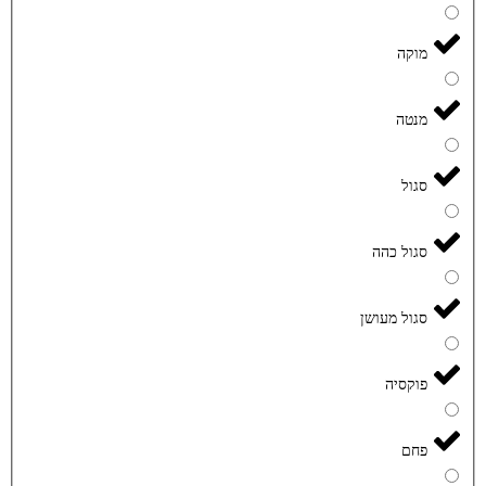
מוקה
מנטה
סגול
סגול כהה
סגול מעושן
פוקסיה
פחם