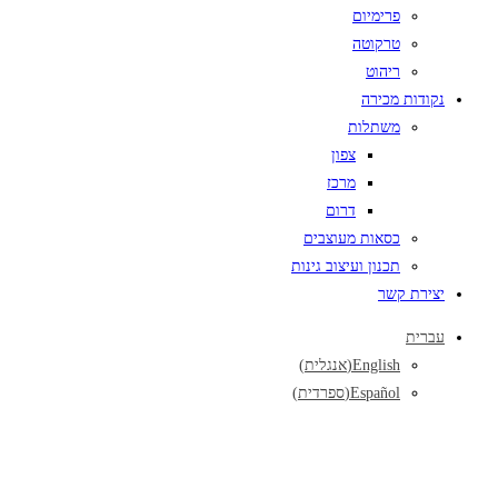
פרימיום
טרקוטה
ריהוט
נקודות מכירה
משתלות
צפון
מרכז
דרום
כסאות מעוצבים
תכנון ועיצוב גינות
יצירת קשר
עברית
English
(
אנגלית
)
Español
(
ספרדית
)