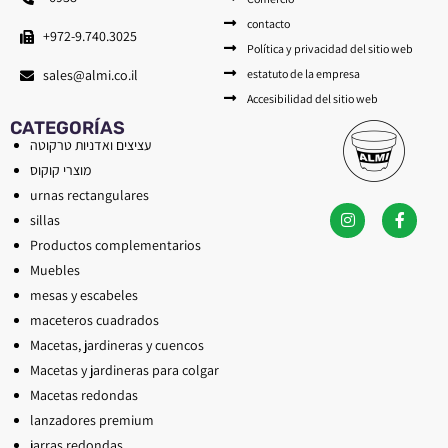
contacto
+972-9.740.3025
Política y privacidad del sitio web
estatuto de la empresa
sales@almi.co.il
Accesibilidad del sitio web
CATEGORÍAS
עציצים ואדניות טרקוטה
מוצרי קוקוס
urnas rectangulares
sillas
Productos complementarios
Muebles
mesas y escabeles
maceteros cuadrados
Macetas, jardineras y cuencos
Macetas y jardineras para colgar
Macetas redondas
lanzadores premium
jarras redondas