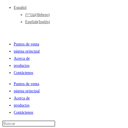
Ir
Español
al
עברית
(
Hebreo
)
contenido
English
(
Inglés
)
Puntos de venta
página principal
Acerca de
productos
Contáctenos
Puntos de venta
página principal
Acerca de
productos
Contáctenos
Search