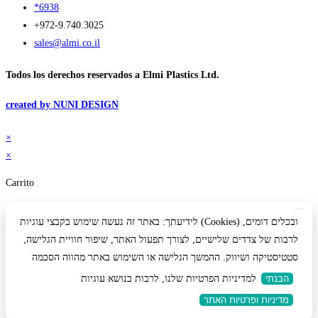
*6938
+972-9.740.3025
sales@almi.co.il
Todos los derechos reservados a Elmi Plastics Ltd.
created by NUNI DESIGN
×
×
Carrito
לידיעתך: באתר זה נעשה שימוש בקבצי עוגיות (Cookies) ובכלים דומים,
לרבות של צדדים שלישיים, לצורך תפעול האתר, שיפור חוויית הגלישה,
סטטיסטיקה ושיווק. ההמשך הגלישה או השימוש באתר מהווה הסכמה
הבנתי
למדיניות הפרטיות שלנו, לרבות בנושא עוגיות
מדיניות ופרטיות האתר