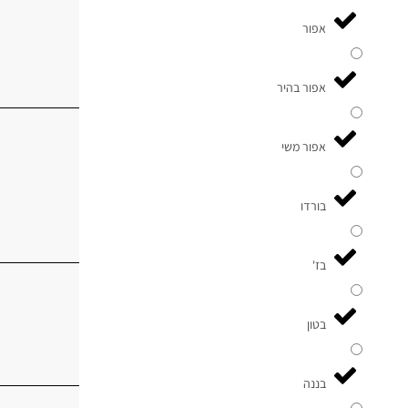
אפור
אפור בהיר
אפור משי
בורדו
בז'
בטון
בננה