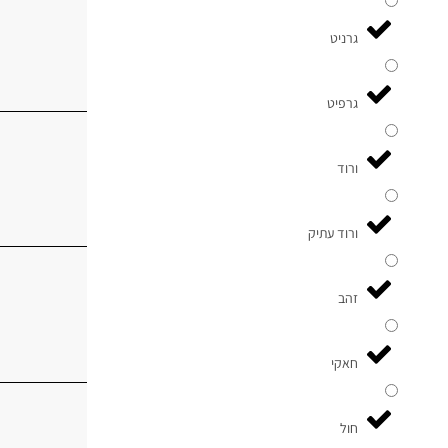
גרניט
גרפיט
ורוד
ורוד עתיק
זהב
חאקי
חול