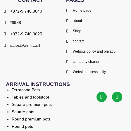
CONTACT
PAGES
Home page
+972-9.740.3040
about
*6938
Shop
+972-9.740.3025
contact
sales@almi.co.il
Website policy and privacy
company charter
Website accessibility
ARRIVAL INSTRUCTIONS
Terracotta Pots
Tables and footstool
Square premium pots
Square pots
Round premium pots
Round pots