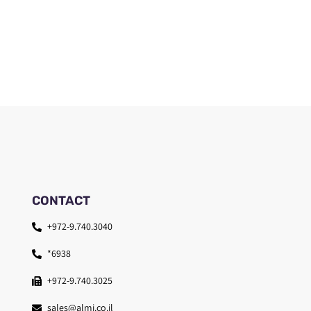
CONTACT
+972-9.740.3040
*6938
+972-9.740.3025
sales@almi.co.il