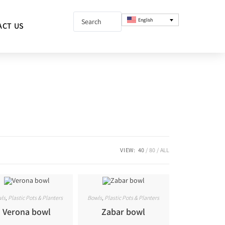
English
ACT US
VIEW:
40
80
ALL
ls
,
Plastic Pots & Planters
Bowls
,
Plastic Pots & Planters
Verona bowl
Zabar bowl