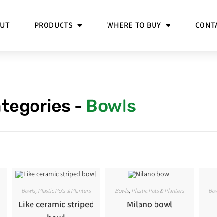
OUT
PRODUCTS
WHERE TO BUY
CONT
tegories -
Bowls
Bowls
,
Plastic Pots & Planters
Bowls
,
Plastic Pots & Planters
Bow
Like ceramic striped
Milano bowl