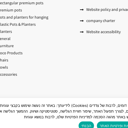
ectangular premium pots
Website policy and priva
remium pots
ots and planters for hanging
company charter
lastic Pots & Planters
lanters
Website accessibility
eneral
urniture
oco Products
hairs
owls
ccessories
לידיעתך: באתר זה נעשה שימוש בקבצי עוגיות (Cookies) ובכלים דומים, לרבות של צדדים
All rights reserved to Almi Plastics Ltd
ם, לצורך תפעול האתר, שיפור חוויית הגלישה, סטטיסטיקה ושיווק. ההמשך הגלישה או
 באתר מהווה הסכמה למדיניות הפרטיות שלנו, לרבות בנושא עוגיות
Built by:
Eyal Pour
ות ופרטיות האתר
הבנתי