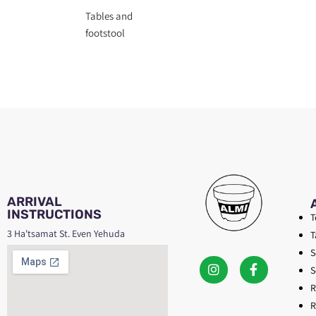
Tables and
footstool
ARRIVAL
INSTRUCTIONS
T
3 Ha'tsamat St. Even Yehuda
T
S
S
R
R