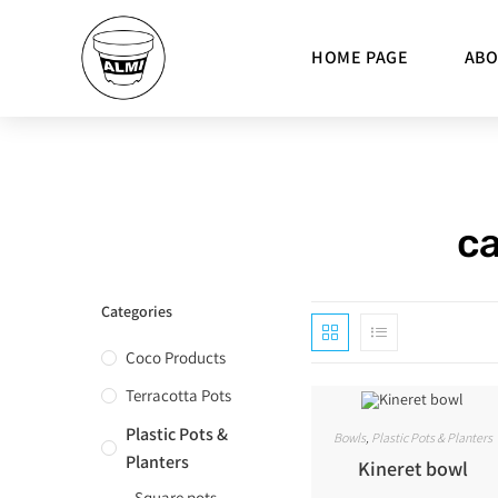
HOME PAGE
AB
ca
Categories
Coco Products
Terracotta Pots
Plastic Pots &
Bowls
,
Plastic Pots & Planters
Planters
Kineret bowl
Square pots