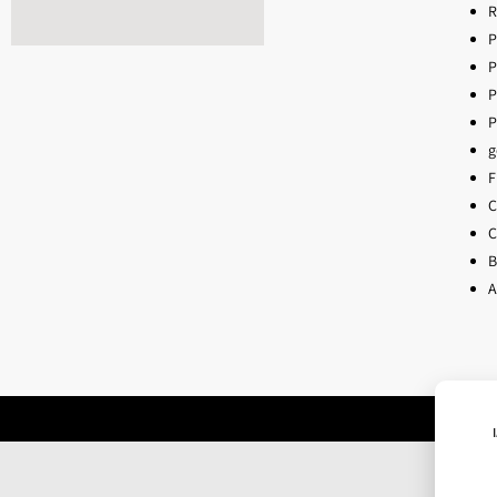
R
P
P
P
P
g
F
C
C
B
A